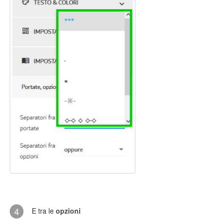
4
E tra le
opzioni