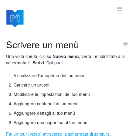
Toggle
Navigatio
Home
Scrivere un menù
Per iniziare
Una volta che fai clic su
Nuovo menù
, verrai reindirizzato alla
schermata
1. Scrivi
. Qui puoi:
Gestire le impostazioni
Visualizzare l'anteprima del tuo menù
Aggiungere moduli avanzati
Caricare un preset
Modificare le impostazioni del tuo menù
Aggiornamenti del software
Aggiungere contenuti al tuo menù
Aggiungere dettagli al tuo menù
Aggiungere una copertina al tuo menù
Fai un tour (video) attraverso la schermata di scrittura.