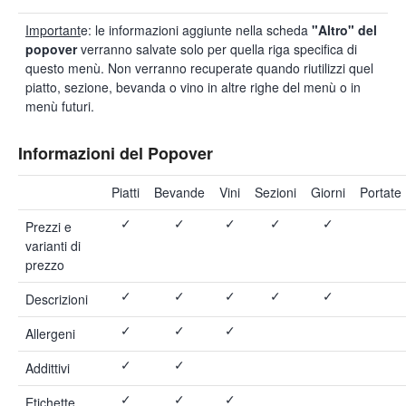
Important
e: le informazioni aggiunte nella scheda
"Altro" del
popover
verranno salvate solo per quella riga specifica di
questo menù. Non verranno recuperate quando riutilizzi quel
piatto, sezione, bevanda o vino in altre righe del menù o in
menù futuri.
Informazioni del Popover
Piatti
Bevande
Vini
Sezioni
Giorni
Portate
✓
✓
✓
✓
✓
Prezzi e
varianti di
prezzo
✓
✓
✓
✓
✓
Descrizioni
✓
✓
✓
Allergeni
✓
✓
Addittivi
✓
✓
✓
Etichette