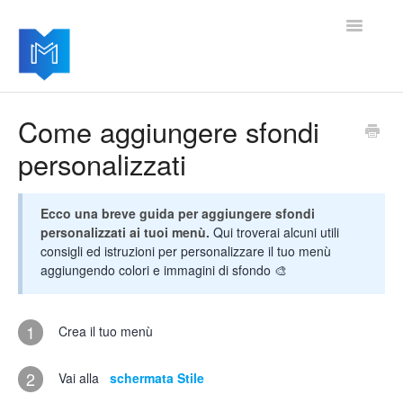
Toggle
Navigatio
Home
Come aggiungere sfondi
personalizzati
Per iniziare
Gestire le impostazioni
Ecco una breve guida per aggiungere sfondi
personalizzati ai tuoi menù.
Qui troverai alcuni utili
Aggiungere moduli avanzati
consigli ed istruzioni per personalizzare il tuo menù
aggiungendo colori e immagini di sfondo 🎨
Aggiornamenti del software
1
Crea il tuo menù
2
Vai alla
schermata Stile