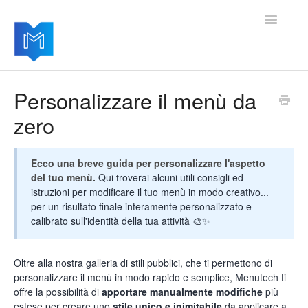
Toggle
Navigatio
Home
Personalizzare il menù da
zero
Per iniziare
Gestire le impostazioni
Ecco una breve guida per personalizzare l'aspetto
del tuo menù.
Qui troverai alcuni utili consigli ed
Aggiungere moduli avanzati
istruzioni per modificare il tuo menù in modo creativo...
per un risultato finale interamente personalizzato e
Aggiornamenti del software
calibrato sull'identità della tua attività 🎨✨
Oltre alla nostra galleria di stili pubblici, che ti permettono di
personalizzare il menù in modo rapido e semplice, Menutech ti
offre la possibilità di
apportare manualmente modifiche
più
estese per creare uno
stile unico e inimitabile
da applicare a