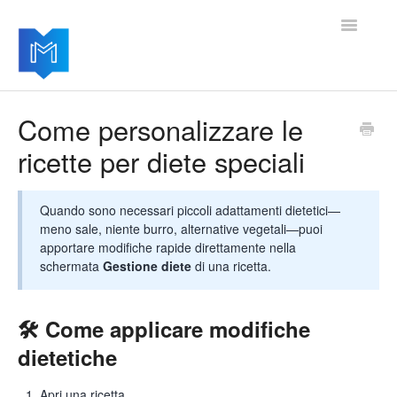
Toggle
Navigatio
Home
Come personalizzare le
ricette per diete speciali
Per iniziare
Gestire le impostazioni
Quando sono necessari piccoli adattamenti dietetici—
meno sale, niente burro, alternative vegetali—puoi
Aggiungere moduli avanzati
apportare modifiche rapide direttamente nella
schermata
Gestione diete
di una ricetta.
Aggiornamenti del software
🛠️ Come applicare modifiche
dietetiche
Apri una ricetta