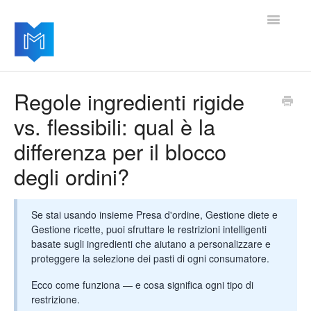
Toggle
Navigatio
Home
Regole ingredienti rigide
vs. flessibili: qual è la
Per iniziare
differenza per il blocco
Gestire le impostazioni
degli ordini?
Aggiungere moduli avanzati
Se stai usando insieme Presa d'ordine, Gestione diete e
Aggiornamenti del software
Gestione ricette, puoi sfruttare le restrizioni intelligenti
basate sugli ingredienti che aiutano a personalizzare e
proteggere la selezione dei pasti di ogni consumatore.
Ecco come funziona — e cosa significa ogni tipo di
restrizione.