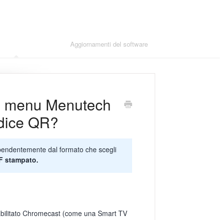
re moduli avanzati
Aggiornamenti del software
io menu Menutech
odice QR?
ipendentemente dal formato che scegli
F stampato.
 abilitato Chromecast (come una Smart TV