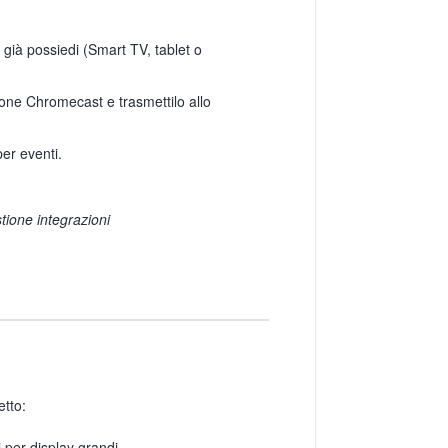
e già possiedi (Smart TV, tablet o
one Chromecast e trasmettilo allo
per eventi.
tione integrazioni
tto:
 per display grandi.