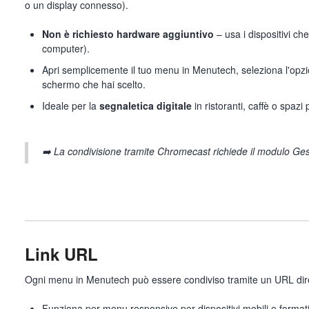
o un display connesso).
Non è richiesto hardware aggiuntivo
– usa i dispositivi ch
computer).
Apri semplicemente il tuo menu in Menutech, seleziona l'opzi
schermo che hai scelto.
Ideale per la
segnaletica digitale
in ristoranti, caffè o spazi 
➡️
La condivisione tramite Chromecast richiede il modulo Ges
Link URL
Ogni menu in Menutech può essere condiviso tramite un URL dire
Funziona per menu responsive per dispositivi mobili e formati