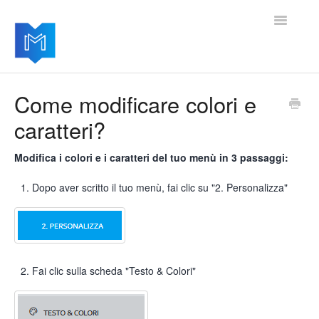
Toggle
Navigatio
Home
Come modificare colori e
caratteri?
Per iniziare
Gestire le impostazioni
Modifica i colori e i caratteri del tuo menù in 3 passaggi:
Dopo aver scritto il tuo menù, fai clic su "2. Personalizza"
Aggiungere moduli avanzati
Aggiornamenti del software
Fai clic sulla scheda "Testo & Colori"