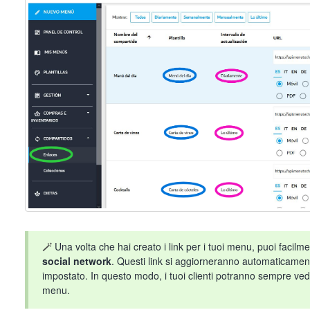
🪄
Una volta che hai creato i link per i tuoi menu, puoi facilm
social network
. Questi link si aggiorneranno automaticament
impostato. In questo modo, i tuoi clienti potranno sempre ved
menu.