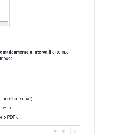
omaticamente a intervalli
di tempo
o modo:
modelli personali).
 menu.
le o PDF).