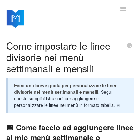
Toggle
Navigatio
Home
Come impostare le linee
divisorie nei menù
Per iniziare
settimanali e mensili
Gestire le impostazioni
Aggiungere moduli avanzati
Ecco una breve guida per personalizzare le linee
divisorie nei menù settimanali e mensili.
Segui
queste semplici istruzioni per aggiungere e
Aggiornamenti del software
personalizzare le linee nei menù in formato tabella. 📅
📅 Come faccio ad aggiungere linee
al mio menù settimanale o