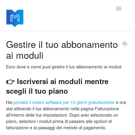
Toggle
Navigatio
Home
Gestire il tuo abbonamento
ai moduli
Per iniziare
Gestire le impostazioni
Ecco dove e come puoi gestire il tuo abbonamento ai moduli:
👉 Iscriversi ai moduli mentre
Aggiungere moduli avanzati
scegli il tuo piano
Aggiornamenti del software
Hai
provato il nostro software per 10 giorni gratuitamente
e ora
stai attivando il tuo abbonamento nella pagina Fatturazione
all'interno delle tue impostazioni. Dopo aver selezionato un
piano, selezioni i moduli prima di passare alle opzioni di
fatturazione e ai passaggi del metodo di pagamento.