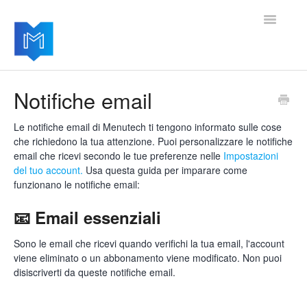
Toggle
Navigatio
Home
Notifiche email
Per iniziare
Le notifiche email di Menutech ti tengono informato sulle cose
che richiedono la tua attenzione. Puoi personalizzare le notifiche
Gestire le impostazioni
email che ricevi secondo le tue preferenze nelle
Impostazioni
del tuo account.
Usa questa guida per imparare come
Aggiungere moduli avanzati
funzionano le notifiche email:
📧 Email essenziali
Aggiornamenti del software
Sono le email che ricevi quando verifichi la tua email, l'account
viene eliminato o un abbonamento viene modificato. Non puoi
disiscriverti da queste notifiche email.