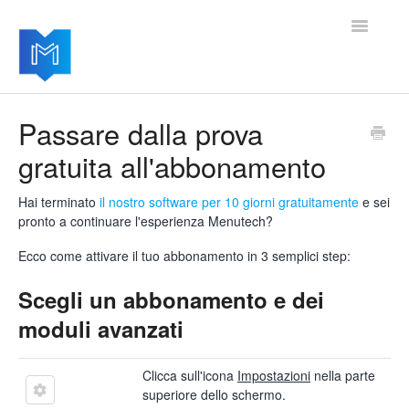
Toggle
Navigatio
Home
Passare dalla prova
gratuita all'abbonamento
Per iniziare
Gestire le impostazioni
Hai terminato
il nostro software per 10 giorni gratuitamente
e sei
pronto a continuare l'esperienza Menutech?
Aggiungere moduli avanzati
Ecco come attivare il tuo abbonamento in 3 semplici step:
Aggiornamenti del software
Scegli un abbonamento e dei
moduli avanzati
Clicca sull'icona
Impostazioni
nella parte
superiore dello schermo.