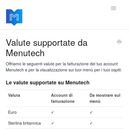
Toggle
Navigatio
Home
Valute supportate da
Menutech
Per iniziare
Gestire le impostazioni
Offriamo le seguenti valute per la fatturazione del tuo account
Menutech e per la visualizzazione sui tuoi menù per i tuoi ospiti:
Aggiungere moduli avanzati
Le valute supportate su Menutech
Aggiornamenti del software
Valuta
Account di
Da mostrare sul
fatturazione
menù
Euro
✓
✓
Sterlina britannica
✓
✓