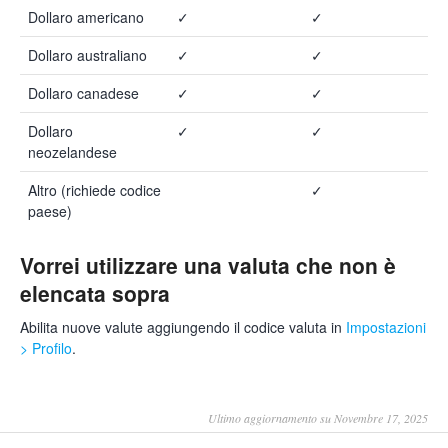
Dollaro americano
✓
✓
Dollaro australiano
✓
✓
Dollaro canadese
✓
✓
Dollaro
✓
✓
neozelandese
Altro (richiede codice
✓
paese)
Vorrei utilizzare una valuta che non è
elencata sopra
Abilita nuove valute aggiungendo il codice valuta in
Impostazioni
> Profilo
.
Ultimo aggiornamento su Novembre 17, 2025