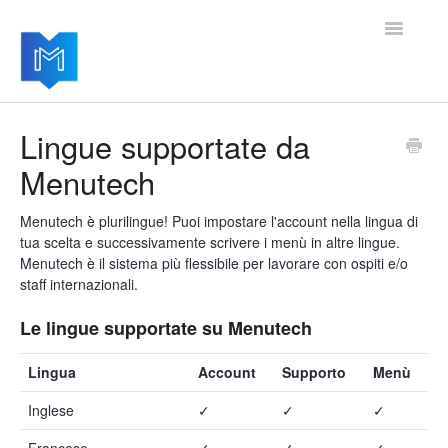
Toggle
Navigatio
Home
Lingue supportate da
Menutech
Per iniziare
Gestire le impostazioni
Menutech è plurilingue! Puoi impostare l'account nella lingua di
tua scelta e successivamente scrivere i menù in altre lingue.
Menutech è il sistema più flessibile per lavorare con ospiti e/o
Aggiungere moduli avanzati
staff internazionali.
Aggiornamenti del software
Le lingue supportate su Menutech
Lingua
Account
Supporto
Menù
Inglese
✓
✓
✓
Francese
✓
✓
✓